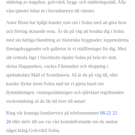
städning av trapphus, golvvård, bygg- och etableringsstäd. Alla
våra tjänster hittar ni i huvudmenyn till vänster.
Anne Blom har hjälpt kunder runt om i Solna med att göra hem
och företag skinande rena. Är du på väg att bosätta dig i Solna
med sin härliga blandning av historiska byggnader, toppmoderna
företagsbyggnader och gallerior är vi städföretaget för dig. Med
sitt centrala läge i Stockholm bjuder Solna på hela tre slott,
sköna Hagaparken, vackra Filmstaden och shopping i
spektakulära Mall of Scandinavia. Så är du på väg till, eller
kanske flyttar inom Solna stad tar vi gärna hand om
flyttstädningen, visningsstädningen och självklart regelbunden
veckostädning så du får tid över till annat!
Ring vår kunniga kundservice på telefonnummer
08-22 22
26
eller skriv till oss via vårt kontaktformulär om du undrar
något kring Golvvård Solna.